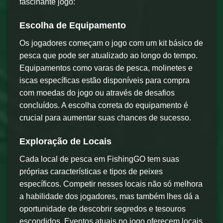
fascinante jogo:
Escolha de Equipamento
Os jogadores começam o jogo com um kit básico de
pesca que pode ser atualizado ao longo do tempo.
Equipamentos como varas de pesca, molinetes e
iscas específicas estão disponíveis para compra
com moedas do jogo ou através de desafios
concluídos. A escolha correta do equipamento é
crucial para aumentar suas chances de sucesso.
Exploração de Locais
Cada local de pesca em FishingGO tem suas
próprias características e tipos de peixes
específicos. Competir nesses locais não só melhora
a habilidade dos jogadores, mas também lhes dá a
oportunidade de descobrir segredos e tesouros
escondidos. Eventos atuais no jogo oferecem locais