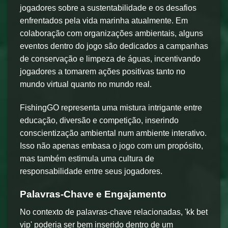
jogadores sobre a sustentabilidade e os desafios
enfrentados pela vida marinha atualmente. Em
colaboração com organizações ambientais, alguns
eventos dentro do jogo são dedicados a campanhas
de conservação e limpeza de águas, incentivando
jogadores a tomarem ações positivas tanto no
mundo virtual quanto no mundo real.
FishingGO representa uma mistura intrigante entre
educação, diversão e competição, inserindo
conscientização ambiental num ambiente interativo.
Isso não apenas embasa o jogo com um propósito,
mas também estimula uma cultura de
responsabilidade entre seus jogadores.
Palavras-Chave e Engajamento
No contexto de palavras-chave relacionadas, 'kk bet
vip' poderia ser bem inserido dentro de um