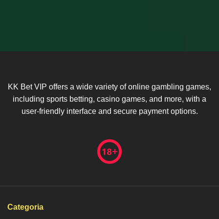
KK Bet VIP offers a wide variety of online gambling games,
including sports betting, casino games, and more, with a
user-friendly interface and secure payment options.
Categoria