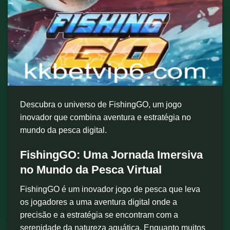
Descubra o universo de FishingGO, um jogo
inovador que combina aventura e estratégia no
mundo da pesca digital.
FishingGO: Uma Jornada Imersiva
no Mundo da Pesca Virtual
FishingGO é um inovador jogo de pesca que leva
os jogadores a uma aventura digital onde a
precisão e a estratégia se encontram com a
serenidade da natureza aquática. Enquanto muitos