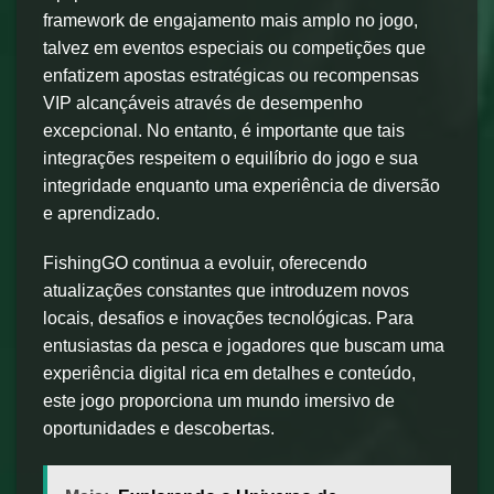
framework de engajamento mais amplo no jogo,
talvez em eventos especiais ou competições que
enfatizem apostas estratégicas ou recompensas
VIP alcançáveis através de desempenho
excepcional. No entanto, é importante que tais
integrações respeitem o equilíbrio do jogo e sua
integridade enquanto uma experiência de diversão
e aprendizado.
FishingGO continua a evoluir, oferecendo
atualizações constantes que introduzem novos
locais, desafios e inovações tecnológicas. Para
entusiastas da pesca e jogadores que buscam uma
experiência digital rica em detalhes e conteúdo,
este jogo proporciona um mundo imersivo de
oportunidades e descobertas.