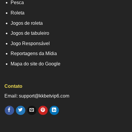
Pesca
Roleta
Jogos de roleta
Jogos de tabuleiro
Jogo Responsável
Reportagens da Mídia
Mapa do site do Google
Contato
Email: support@kkbetvip6.com