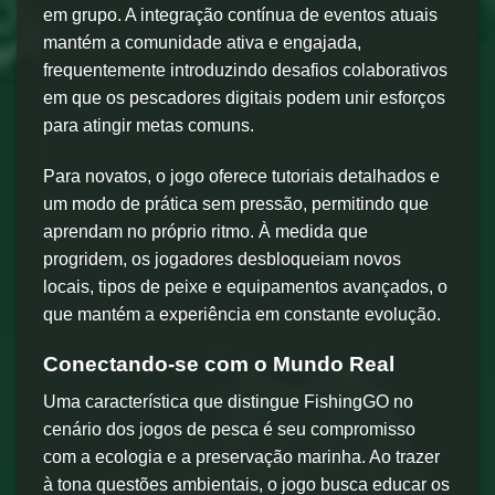
em grupo. A integração contínua de eventos atuais
mantém a comunidade ativa e engajada,
frequentemente introduzindo desafios colaborativos
em que os pescadores digitais podem unir esforços
para atingir metas comuns.
Para novatos, o jogo oferece tutoriais detalhados e
um modo de prática sem pressão, permitindo que
aprendam no próprio ritmo. À medida que
progridem, os jogadores desbloqueiam novos
locais, tipos de peixe e equipamentos avançados, o
que mantém a experiência em constante evolução.
Conectando-se com o Mundo Real
Uma característica que distingue FishingGO no
cenário dos jogos de pesca é seu compromisso
com a ecologia e a preservação marinha. Ao trazer
à tona questões ambientais, o jogo busca educar os