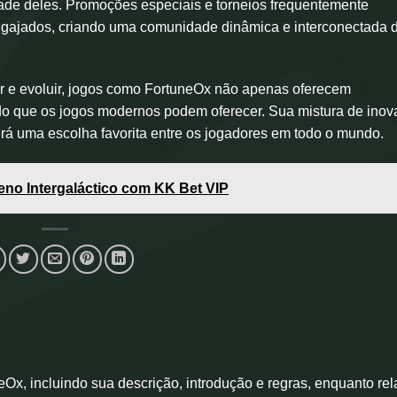
ade deles. Promoções especiais e torneios frequentemente
ngajados, criando uma comunidade dinâmica e interconectada 
er e evoluir, jogos como FortuneOx não apenas oferecem
do que os jogos modernos podem oferecer. Sua mistura de inov
erá uma escolha favorita entre os jogadores em todo o mundo.
no Intergaláctico com KK Bet VIP
Ox, incluindo sua descrição, introdução e regras, enquanto re