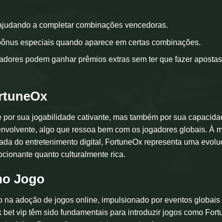
, ajudando a completar combinações vencedoras.
 bônus especiais quando aparece em certas combinações.
adores podem ganhar prêmios extras sem ter que fazer apostas
ortuneOx
 por sua jogabilidade cativante, mas também por sua capacida
e envolvente, algo que ressoa bem com os jogadores globais. À 
rada do entretenimento digital, FortuneOx representa uma evol
cionante quanto culturalmente rica.
 no Jogo
 na adoção de jogos online, impulsionado por eventos globais 
k bet vip têm sido fundamentais para introduzir jogos como For