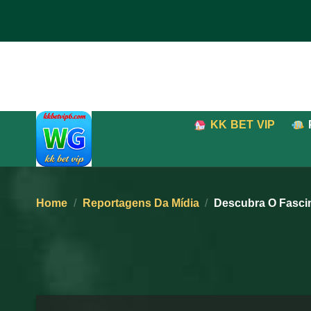
Ir
para
o
conteúdo
KK BET VIP
Home
/
Reportagens Da Mídia
/
Descubra O Fasci