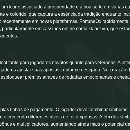
, um ícone associado à prosperidade e à boa sorte em várias cu
te e colorido, que captura a essência da tradição enquanto inc
o recentemente em novas plataformas, FortuneOx rapidamente
 particularmente em cassinos online como kk bet vip, que estã
xigentes.
ideal tanto para jogadores novatos quanto para veteranos. A inte
jogadores ajustar suas apostas conforme desejado. No coração 
 desbloquear prêmios através de rodadas emocionantes e cheia
iplas linhas de pagamento. O jogador deve combinar símbolos
o oferecendo diferentes níveis de recompensas. Além dos símb
bônus e multiplicadores, aumentando ainda mais o potencial d