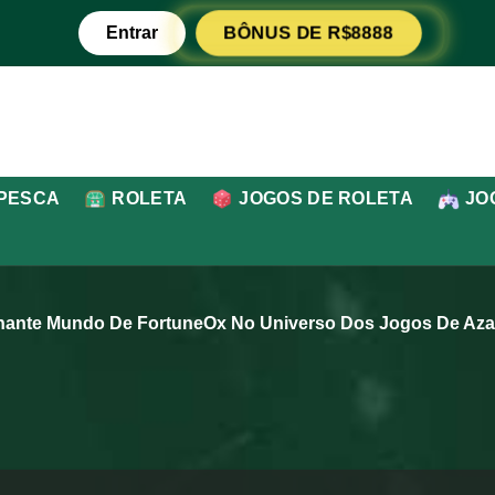
BÔNUS DE R$8888
Entrar
PESCA
ROLETA
JOGOS DE ROLETA
JO
nante Mundo De FortuneOx No Universo Dos Jogos De Aza