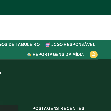
GOS DE TABULEIRO
JOGO RESPONSÁVEL
REPORTAGENS DA MÍDIA
r
POSTAGENS RECENTES