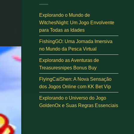
Explorando o Mundo de
WitchesNight: Um Jogo Envolvente
para Todas as Idades
FishingGO: Uma Jornada Imersiva
no Mundo da Pesca Virtual
Explorando as Aventuras de
Treasuresnipes Bonus Buy
FlyingCaiShen: A Nova Sensação
dos Jogos Online com KK Bet Vip
Explorando o Universo do Jogo
GoldenOx e Suas Regras Essenciais