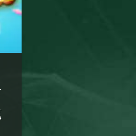
a
e
é