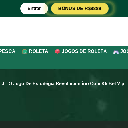
BÔNUS DE R$8888
Entrar
PESCA
ROLETA
JOGOS DE ROLETA
JO
r: O Jogo De Estratégia Revolucionário Com Kk Bet Vip