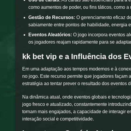
como aumentos de poder, ou fins táticos, como a
Gestão de Recursos:
O gerenciamento eficaz de
sabiamente entre pontos de habilidade, energia e 
Eventos Aleatórios:
O jogo incorpora eventos a
os jogadores reajam rapidamente para se adapta
kk bet vip e a Influência dos 
Em uma adaptação aos tempos modernos e à conexão
no jogo. Este recurso permite que jogadores façam 
estratégia ao tentar prever o resultado dos eventos d
Na dinâmica atual, onde eventos globais e tecnolo
jogo fresco e atualizado, constantemente introduzi
tornam mais engajados, a capacidade de interagir 
interação social e competitividade.