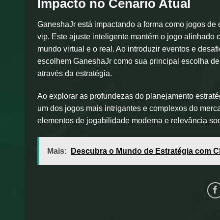
Impacto no Cenário Atual
GaneshaJr está impactando a forma como jogos de e
vip. Este ajuste inteligente mantém o jogo alinhad
mundo virtual e o real. Ao introduzir eventos e desa
escolhem GaneshaJr como sua principal escolha de
através da estratégia.
Ao explorar as profundezas do planejamento estraté
um dos jogos mais intrigantes e complexos do mer
elementos de jogabilidade moderna e relevância soc
Mais:
Descubra o Mundo de Estratégia com C