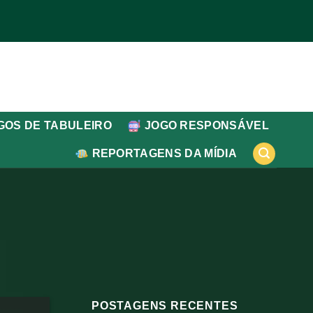
GOS DE TABULEIRO
JOGO RESPONSÁVEL
REPORTAGENS DA MÍDIA
POSTAGENS RECENTES