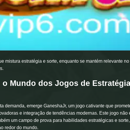
 mistura estratégia e sorte, enquanto se mantém relevante no
s.
 o Mundo dos Jogos de Estratégi
lta demanda, emerge GaneshaJr, um jogo cativante que promet
novadoras e integração de tendências modernas. Este jogo não 
bém um campo de prova para habilidades estratégicas e sorte,
 ao redor do mundo.