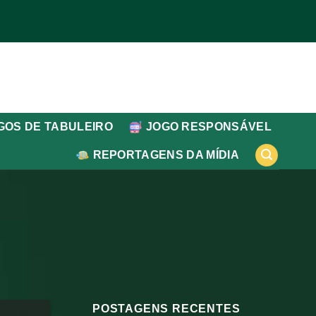
GOS DE TABULEIRO
JOGO RESPONSÁVEL
REPORTAGENS DA MÍDIA
POSTAGENS RECENTES