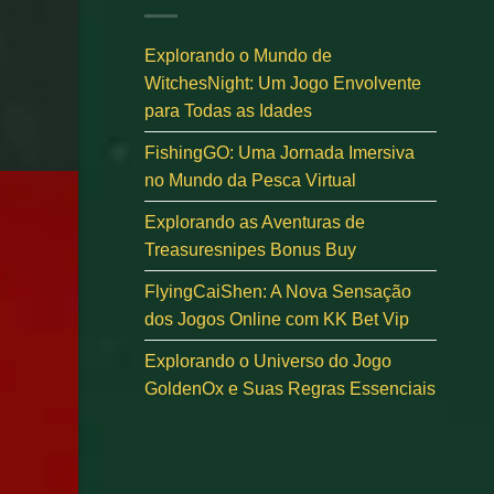
Explorando o Mundo de
WitchesNight: Um Jogo Envolvente
para Todas as Idades
FishingGO: Uma Jornada Imersiva
no Mundo da Pesca Virtual
Explorando as Aventuras de
Treasuresnipes Bonus Buy
FlyingCaiShen: A Nova Sensação
dos Jogos Online com KK Bet Vip
Explorando o Universo do Jogo
GoldenOx e Suas Regras Essenciais