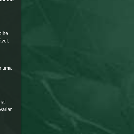
olhe
vel.
er uma
ial
variar