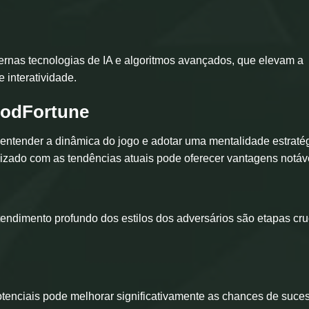
rnas tecnologias de IA e algoritmos avançados, que elevam a
 interatividade.
oodFortune
ntender a dinâmica do jogo e adotar uma mentalidade estraté
alizado com as tendências atuais pode oferecer vantagens notáv
endimento profundo dos estilos dos adversários são etapas cru
otenciais pode melhorar significativamente as chances de suce