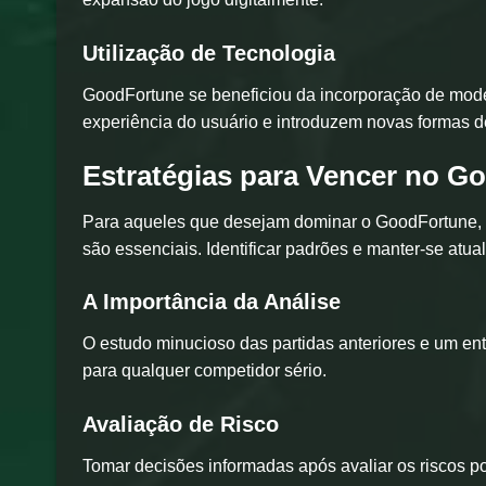
Utilização de Tecnologia
GoodFortune se beneficiou da incorporação de mode
experiência do usuário e introduzem novas formas de
Estratégias para Vencer no G
Para aqueles que desejam dominar o GoodFortune, e
são essenciais. Identificar padrões e manter-se atu
A Importância da Análise
O estudo minucioso das partidas anteriores e um ent
para qualquer competidor sério.
Avaliação de Risco
Tomar decisões informadas após avaliar os riscos p