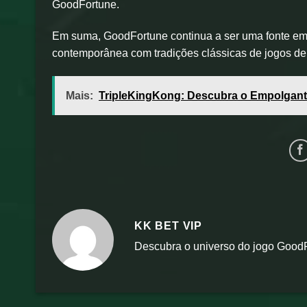
GoodFortune.
Em suma, GoodFortune continua a ser uma fonte emo
contemporânea com tradições clássicas de jogos de 
Mais:
TripleKingKong: Descubra o Empolgan
KK BET VIP
Descubra o universo do jogo GoodFo