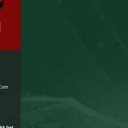
 Com
kk bet