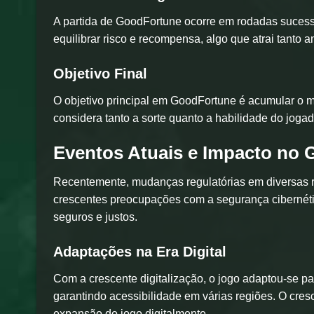
A partida de GoodFortune ocorre em rodadas sucessi
equilibrar risco e recompensa, algo que atrai tanto
Objetivo Final
O objetivo principal em GoodFortune é acumular o 
considera tanto a sorte quanto a habilidade do jogad
Eventos Atuais e Impacto no
Recentemente, mudanças regulatórias em diversas 
crescentes preocupações com a segurança cibernétic
seguros e justos.
Adaptações na Era Digital
Com a crescente digitalização, o jogo adaptou-se pa
garantindo acessibilidade em várias regiões. O cre
expansão do jogo digitalmente.