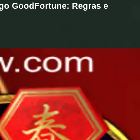
Jogo GoodFortune: Regras e